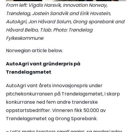
From left: Vigdis Harsvik, Innovation Norway,
Trøndelag, Jostein Sandvik and Eirik Hovstein,
AutoAgri, Jon Håvard Solum, Grong sparebank and
Håvard Belbo, T:lab. Photo: Trøndelag
Fylkeskommune
Norwegian article below.
AutoAgri vant gründerpris på
Trøndelagsmøtet
AutoAgri vant årets innovasjonspris under
pitchekonkurransen på Trøndelagsmøtet, i skarp
konkurranse ned fem andre trønderske
oppstartsbedrifter. Vinneren fikk 50.000 av
Trøndelagsmøtet og Grong Sparebank.
– Let’s make tractors small again!, sa medgründer