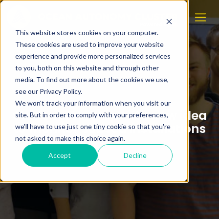
This website stores cookies on your computer.
These cookies are used to improve your website
experience and provide more personalized services
to you, both on this website and through other
media. To find out more about the cookies we use,
see our Privacy Policy.
We won't track your information when you visit our
Student start-up with new idea
site. But in order to comply with your preferences,
to monitor subsea installations
we'll have to use just one tiny cookie so that you're
not asked to make this choice again.
Accept
Decline