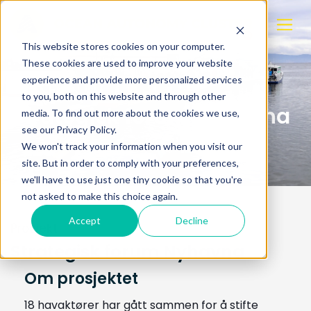
This website stores cookies on your computer.
These cookies are used to improve your website
experience and provide more personalized services
to you, both on this website and through other
Strategisk forum Nyhavna
media. To find out more about the cookies we use,
see our Privacy Policy.
We won't track your information when you visit our
site. But in order to comply with your preferences,
we'll have to use just one tiny cookie so that you're
not asked to make this choice again.
Accept
Decline
Prosjekt
Strategisk forum Nyhavna
Om prosjektet
18 havaktører har gått sammen for å stifte